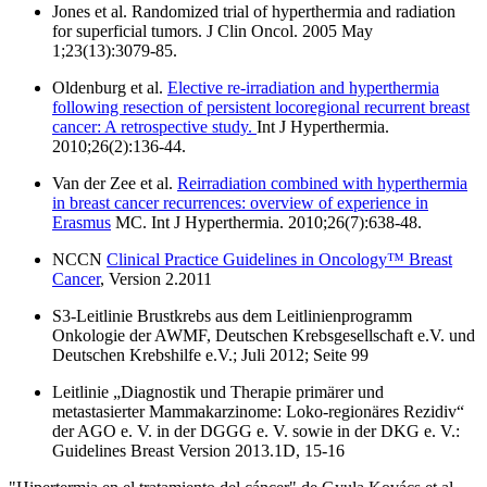
Jones et al. Randomized trial of hyperthermia and radiation
for superficial tumors. J Clin Oncol. 2005 May
1;23(13):3079-85.
Oldenburg et al.
Elective re-irradiation and hyperthermia
following resection of persistent locoregional recurrent breast
cancer: A retrospective study.
Int J Hyperthermia.
2010;26(2):136-44.
Van der Zee et al.
Reirradiation combined with hyperthermia
in breast cancer recurrences: overview of experience in
Erasmus
MC. Int J Hyperthermia. 2010;26(7):638-48.
NCCN
Clinical Practice Guidelines in Oncology™ Breast
Cancer
, Version 2.2011
S3-Leitlinie Brustkrebs aus dem Leitlinienprogramm
Onkologie der AWMF, Deutschen Krebsgesellschaft e.V. und
Deutschen Krebshilfe e.V.; Juli 2012; Seite 99
Leitlinie „Diagnostik und Therapie primärer und
metastasierter Mammakarzinome: Loko-regionäres Rezidiv“
der AGO e. V. in der DGGG e. V. sowie in der DKG e. V.:
Guidelines Breast Version 2013.1D, 15-16