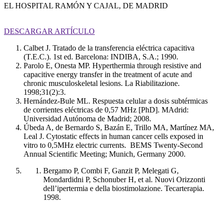
EL HOSPITAL RAMÓN Y CAJAL, DE MADRID
DESCARGAR ARTÍCULO
Calbet J. Tratado de la transferencia eléctrica capacitiva
(T.E.C.). 1st ed. Barcelona: INDIBA, S.A.; 1990.
Parolo E, Onesta MP. Hyperthermia through resistive and
capacitive energy transfer in the treatment of acute and
chronic musculoskeletal lesions. La Riabilitazione.
1998;31(2):3.
Hernández-Bule ML. Respuesta celular a dosis subtérmicas
de corrientes eléctricas de 0,57 MHz [PhD]. MAdrid:
Universidad Autónoma de Madrid; 2008.
Úbeda A, de Bernardo S, Bazán E, Trillo MA, Martínez MA,
Leal J. Cytostatic effects in human cancer cells exposed in
vitro to 0,5MHz electric currents. BEMS Twenty-Second
Annual Scientific Meeting; Munich, Germany 2000.
Bergamo P, Combi F, Ganzit P, Melegati G,
Mondardidni P, Schonuber H, et al. Nuovi Orizzonti
dell’ipertermia e della biostimolazione. Tecarterapia.
1998.