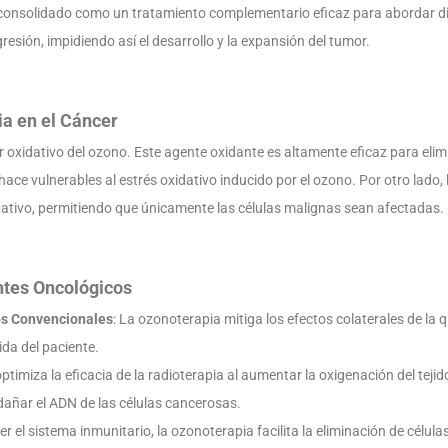
consolidado como un tratamiento complementario eficaz para abordar div
gresión, impidiendo así el desarrollo y la expansión del tumor.
a en el Cáncer
er oxidativo del ozono. Este agente oxidante es altamente eficaz para eli
 hace vulnerables al estrés oxidativo inducido por el ozono. Por otro lad
dativo, permitiendo que únicamente las células malignas sean afectadas.
ntes Oncológicos
os Convencionales
: La ozonoterapia mitiga los efectos colaterales de la q
ida del paciente.
ptimiza la eficacia de la radioterapia al aumentar la oxigenación del tejido
 dañar el ADN de las células cancerosas.
ecer el sistema inmunitario, la ozonoterapia facilita la eliminación de cél