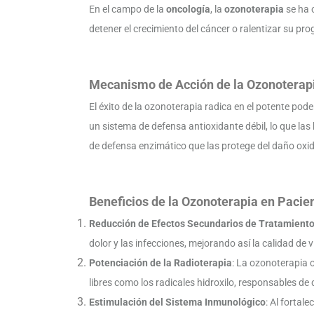
En el campo de la
oncología
, la
ozonoterapia
se ha 
detener el crecimiento del cáncer o ralentizar su pro
Mecanismo de Acción de la Ozonoterapi
El éxito de la ozonoterapia radica en el potente pod
un sistema de defensa antioxidante débil, lo que las
de defensa enzimático que las protege del daño oxi
Beneficios de la Ozonoterapia en Pacie
Reducción de Efectos Secundarios de Tratamient
dolor y las infecciones, mejorando así la calidad de v
Potenciación de la Radioterapia
: La ozonoterapia o
libres como los radicales hidroxilo, responsables de
Estimulación del Sistema Inmunológico
: Al fortal