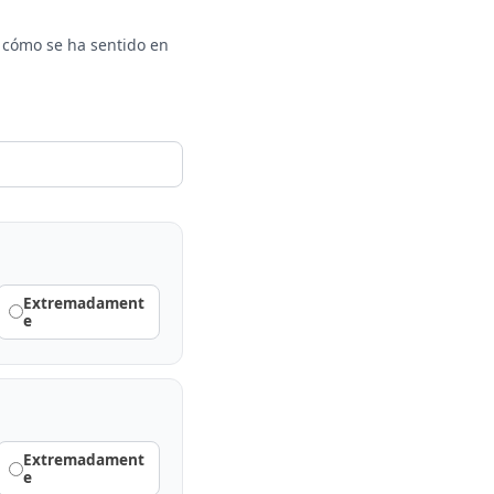
n cómo se ha sentido en
Extremadament
e
Extremadament
e