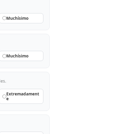
Muchísimo
Muchísimo
les.
Extremadament
e