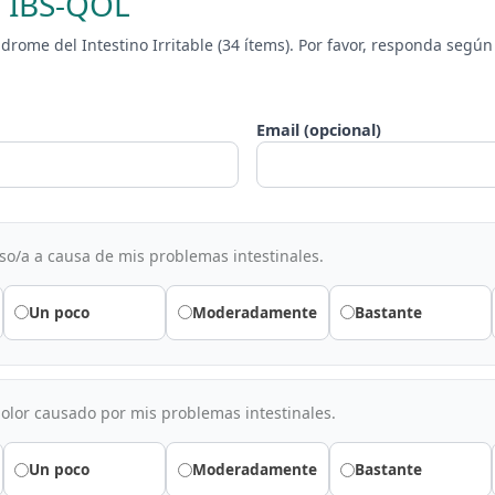
o IBS-QOL
ndrome del Intestino Irritable (34 ítems). Por favor, responda segú
Email (opcional)
o/a a causa de mis problemas intestinales.
Un poco
Moderadamente
Bastante
lor causado por mis problemas intestinales.
Un poco
Moderadamente
Bastante