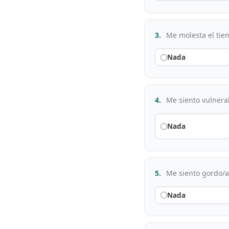
3.
Me molesta el tie
Nada
4.
Me siento vulnerab
Nada
5.
Me siento gordo/a 
Nada