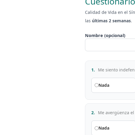
Cuestionari
Calidad de Vida en el Sí
las
últimas 2 semanas
.
Nombre (opcional)
1.
Me siento indefens
Nada
2.
Me avergüenza el o
Nada