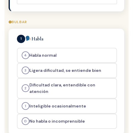
BULBAR
Habla
1
Habla normal
4
Ligera dificultad, se entiende bien
3
Dificultad clara, entendible con
2
atención
Inteligible ocasionalmente
1
No habla o incomprensible
0