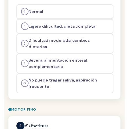
Normal
4
Ligera dificultad, dieta completa
3
Dificultad moderada, cambios
2
dietarios
Severa, alimentación enteral
1
complementaria
No puede tragar saliva, aspiración
0
frecuente
MOTOR FINO
✍️
Escritura
4