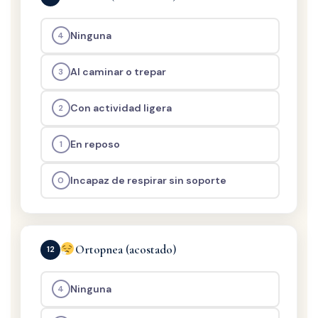
Ninguna
4
Al caminar o trepar
3
Con actividad ligera
2
En reposo
1
Incapaz de respirar sin soporte
0
Ortopnea (acostado)
12
Ninguna
4