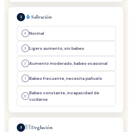
Salivación
2
Normal
4
Ligero aumento, sin babeo
3
Aumento moderado, babeo ocasional
2
Babeo frecuente, necesita pañuelo
1
Babeo constante, incapacidad de
0
cuidarse
Deglución
3