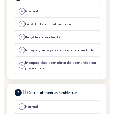
Normal
4
Lentitud o dificultad leve
3
Ilegible o muy lenta
2
Incapaz, pero puede usar otro método
1
Incapacidad completa de comunicarse
0
por escrito
Cortar alimentos / cubiertos
5
Normal
4